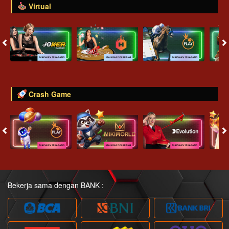
Virtual
Crash Game
Bekerja sama dengan BANK :