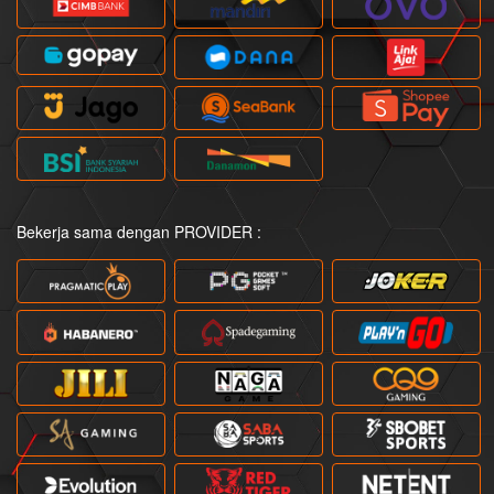
Bekerja sama dengan PROVIDER :