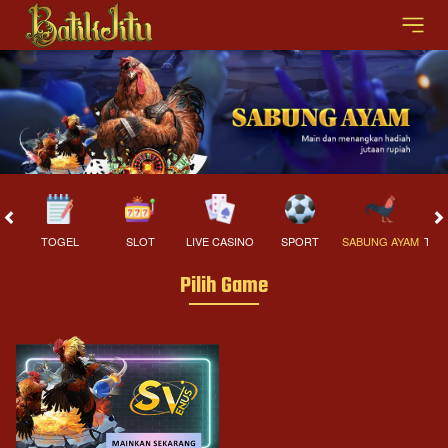
TOGEL
SLOT
LIVE CASINO
SPORT
SABUNG AYAM
TEM
Pilih Game