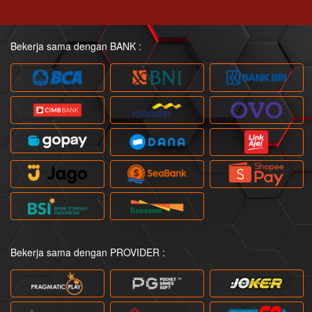
Bekerja sama dengan BANK :
Bekerja sama dengan PROVIDER :