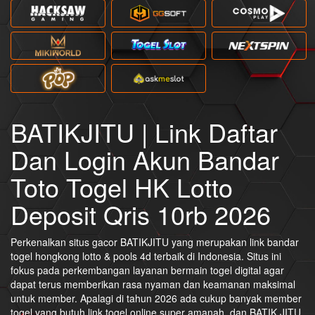
BATIKJITU | Link Daftar
Dan Login Akun Bandar
Toto Togel HK Lotto
Deposit Qris 10rb 2026
Perkenalkan situs gacor BATIKJITU yang merupakan link bandar
togel hongkong lotto & pools 4d terbaik di Indonesia. Situs ini
fokus pada perkembangan layanan bermain togel digital agar
dapat terus memberikan rasa nyaman dan keamanan maksimal
untuk member. Apalagi di tahun 2026 ada cukup banyak member
togel yang butuh link togel online super amanah, dan BATIK JITU