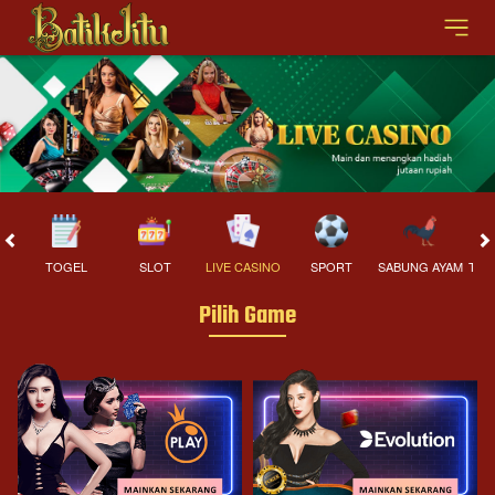
TOGEL
SLOT
LIVE CASINO
SPORT
SABUNG AYAM
TEM
Pilih Game