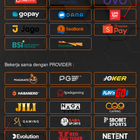
Bekerja sama dengan PROVIDER :