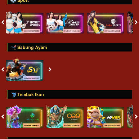
Sport
Sabung Ayam
Tembak Ikan